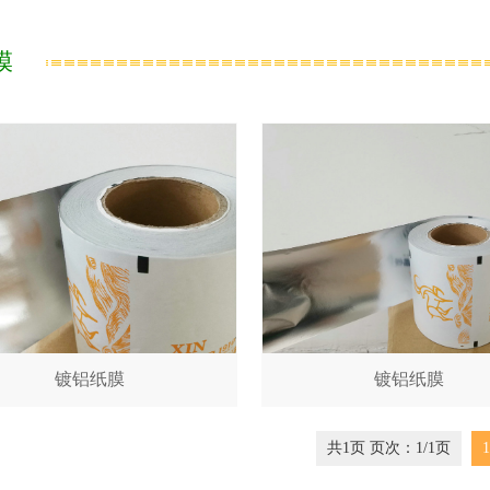
膜
镀铝纸膜
镀铝纸膜
共1页 页次：1/1页
1